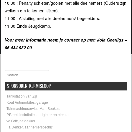
10.30 : Penalty schieten/gooien met alle deelnemers (Ouders zĳn
welkom om te komen kĳken).
11.00 : Afsluiting met alle deelnemers/ begeleiders.
11.30 Einde Jeugdkamp.
Voor meer informatie neem je contact op met: Jola Geerligs –
06 434 932 00
Search
SPONSOREN KERMISLOOP
Tankstation van Zijl
Kout Automobiles, garage
Tuinmachineservice Mart Boukes
P.Breet, installatie loodgieter en elektra
vd Grift, rietdekker
Fa Dekker, aannemersbedrijf