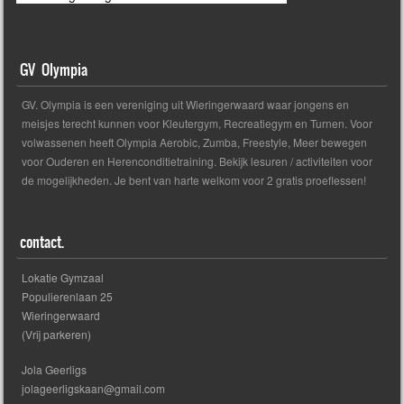
Vandaag is alweer de laatste dag van de
Wandelvierdaagse!
GV Olympia
GV. Olympia is een vereniging uit Wieringerwaard waar jongens en
Wij starten vanavond echt om 18:00 uur en
meisjes terecht kunnen voor Kleutergym, Recreatiegym en Turnen. Voor
...
See more
volwassenen heeft Olympia Aerobic, Zumba, Freestyle, Meer bewegen
voor Ouderen en Herenconditietraining. Bekijk lesuren / activiteiten voor
de mogelijkheden. Je bent van harte welkom voor 2 gratis proeflessen!
1
0
View on facebook
Gymnastiekvereniging Olympia
contact.
Wieringerwaard
8 years ago
Lokatie Gymzaal
Populierenlaan 25
Gisteravond weer een mooie route gelopen,
Wieringerwaard
ook langs de Watertoren van
(Vrij parkeren)
Wieringerwaard en een deel over de dijk.
Jola Geerligs
jolageerligskaan@gmail.com
Veel lopers nemen vandaag een dagje rust.