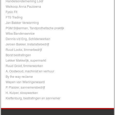
Handelsonderneming Loof
Welkoop Anna Paulowna
Fysio Fit
FTS Trading
Jan Bakker Verwarming
PGM Slijkerman, Tandprothetische praktijk
Wiba Bandenservice
Dennis v/d Eng, Schilderwerken
Jeroen Bakker, Installatiebedrijf
Ruud Lockx, timmerbedrijf
Borst bestratingen
Lekker Makkelijk, supermarkt
Ruud Groot, timmerwerken
A. Oostwoud, machinist en verhuur
By the way reclame
Wapen van Wieringerwaard
P. Plaisier, aannemersbedrijf
H. Kuiper, sloopwerken
Kieftenburg, bestratingen en aannemer